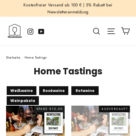
Direkt
Kostenfreier Versand ab 100 € |
5% Rabatt bei
Newsletteranmeldung
zum
Inhalt
Ei
Suche
Seitenna
Instagram
YouTube
Startseite
/
Home Tastings
Home Tastings
Weißweine
Roséweine
Rotweine
Weinpakete
SPARE €10,00
AUSVERKAUFT