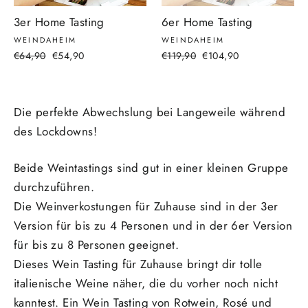
3er Home Tasting
6er Home Tasting
WEINDAHEIM
WEINDAHEIM
Normaler
€64,90
Sonderpreis
€54,90
Normaler
€119,90
Sonderpreis
€104,90
Preis
Preis
Die perfekte Abwechslung bei Langeweile während
des Lockdowns!
Beide Weintastings sind gut in einer kleinen Gruppe
durchzuführen.
Die Weinverkostungen für Zuhause sind in der 3er
Version für bis zu 4 Personen und in der 6er Version
für bis zu 8 Personen geeignet.
Dieses Wein Tasting für Zuhause bringt dir tolle
italienische Weine näher, die du vorher noch nicht
kanntest. Ein Wein Tasting von Rotwein, Rosé und