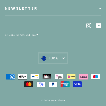
NEWSLETTER
Instagr
Yo
mit Liebe von Kathi und Thilo ♥
Währung
EUR €
© 2026 WeinDaheim