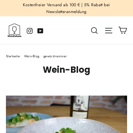
Direkt
Kostenfreier Versand ab 100 € |
5% Rabatt bei
Newsletteranmeldung
zum
Inhalt
Ei
Suche
Seitenna
Instagram
YouTube
Startseite
/
Wein-Blog
/
gewürztraminer
Wein-Blog