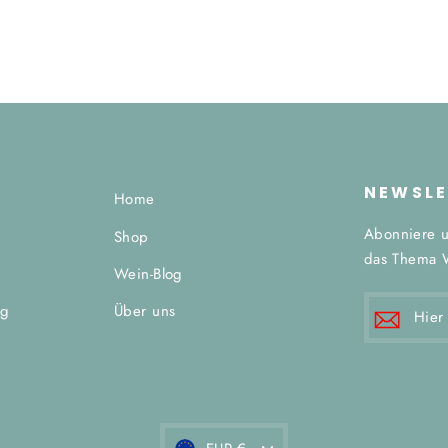
NEWSLE
Home
Abonniere u
Shop
das Thema 
g
Wein-Blog
HIER
ng
Über uns
E-
MAIL
EINTRAG
Währung