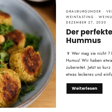
GRAUBURGUNDER
·
VE
WEINTASTING
·
WEIN
DEZEMBER 27, 2020
Der perfekt
Hummus
🍷 Wer mag sie nicht ? 
Humus! Wir haben etwas
zubereitet. Jetzt so ku
etwas leckeres und ein
Weiterlesen