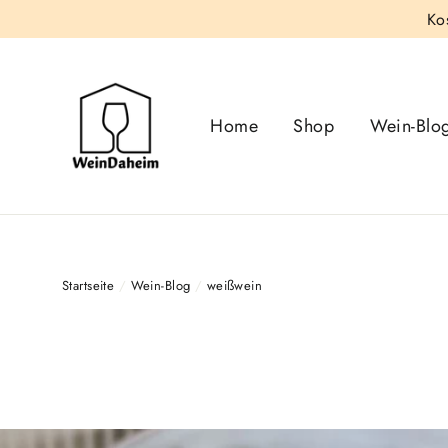
Direkt
Ko
zum
Inhalt
Home
Shop
Wein-Blo
Startseite
/
Wein-Blog
/
weißwein