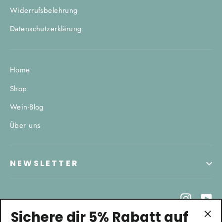
Widerrufsbelehrung
Datenschutzerklärung
Home
Shop
Wein-Blog
Über uns
NEWSLETTER
Instagr
Yo
Sichere dir 5% Rabatt auf
mit Liebe von Kathi und Thilo ♥