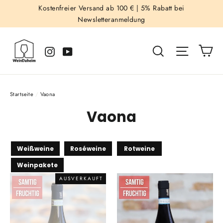
Direkt
Kostenfreier Versand ab 100 € |
5% Rabatt bei
Newsletteranmeldung
zum
Inhalt
Ei
Suche
Seitenna
Instagram
YouTube
Startseite
/
Vaona
Vaona
Weißweine
Roséweine
Rotweine
Weinpakete
AUSVERKAUFT