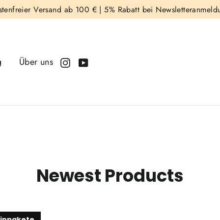
stenfreier Versand ab 100 € |
5% Rabatt bei Newsletteranmeld
g
Über uns
Instagram
YouTube
Newest Products
inpakete