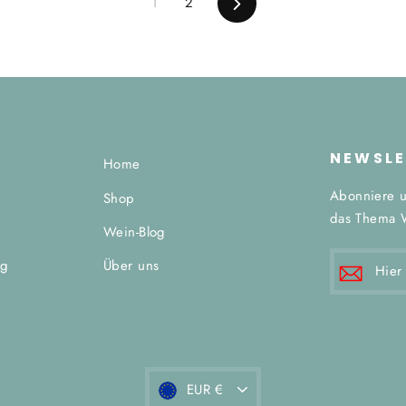
1
2
Vorwärts
NEWSLE
Home
Abonniere u
Shop
das Thema 
g
Wein-Blog
HIER
ng
Über uns
E-
MAIL
EINTRAG
Währung
EUR €