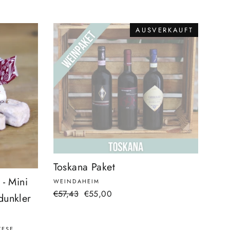
AUSVERKAUFT
Toskana Paket
 - Mini
WEINDAHEIM
Normaler
€57,43
Sonderpreis
€55,00
dunkler
Preis
TESE