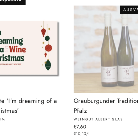
AUSV
te 'I'm dreaming of a
Grauburgunder Traditio
istmas'
Pfalz
IM
WEINGUT ALBERT GLAS
€7,60
€10,13/l