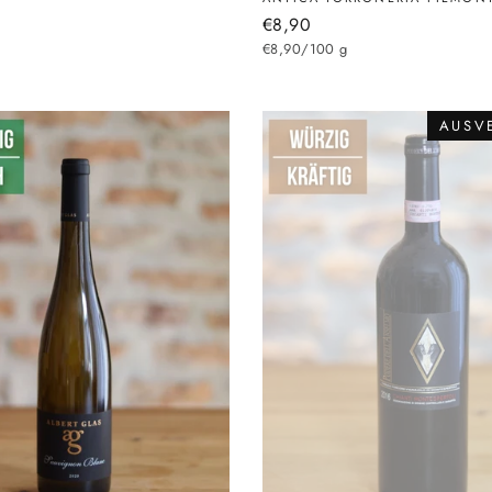
€8,90
€8,90/100 g
AUSV