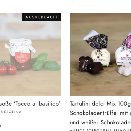
AUSVERKAUFT
oße 'Tocco al basilico'
Tartufini dolci Mix 100g
Schokoladentrüffel mit 
 ANGIOLINA
und weißer Schokolade
g
ANTICA TORRONERIA PIEMON