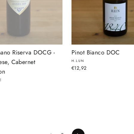
ano Riserva DOCG -
Pinot Bianco DOC
ese, Cabernet
H.LUN
€12,92
on
E