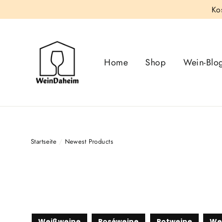
Direkt
Ko
zum
Inhalt
Home
Shop
Wein-Blo
Startseite
/
Newest Products
Weißweine
Roséweine
Rotweine
We