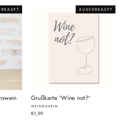
ERKAUFT
AUSVERKAUFT
nswein
Grußkarte 'Wine not?'
WEINDAHEIM
€1,99