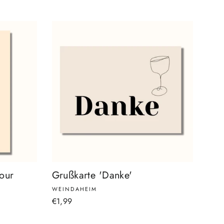
your
Grußkarte 'Danke'
WEINDAHEIM
€1,99