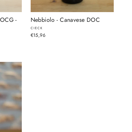
DOCG -
Nebbiolo - Canavese DOC
CIECK
€15,96