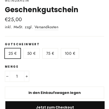
WEINDAHEIM
Geschenkgutschein
Normaler
€25,00
Preis
inkl. MwSt. zzgl.
Versandkosten
GUTSCHEINWERT
25 €
50 €
75 €
100 €
MENGE
−
+
In den Einkaufswagen legen
Jetzt zum Checkout