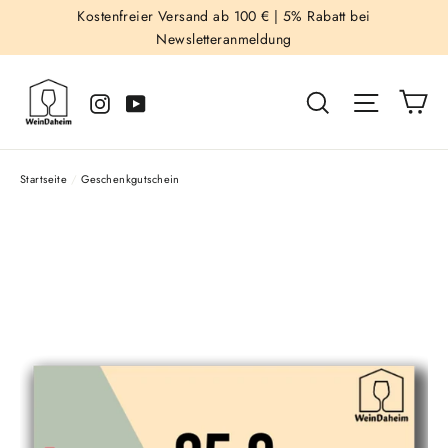
Direkt
Kostenfreier Versand ab 100 € |
5% Rabatt bei
Newsletteranmeldung
zum
Inhalt
Ei
Suche
Seitenna
Instagram
YouTube
Startseite
/
Geschenkgutschein