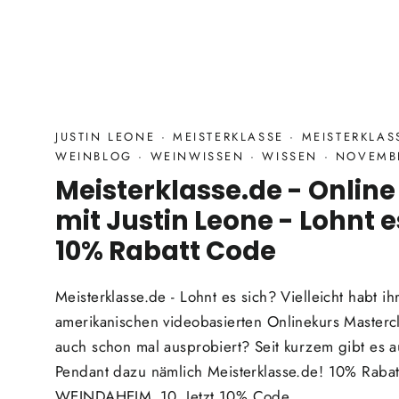
JUSTIN LEONE
·
MEISTERKLASSE
·
MEISTERKLA
WEINBLOG
·
WEINWISSEN
·
WISSEN
·
NOVEMBE
Meisterklasse.de - Onlin
mit Justin Leone - Lohnt es
10% Rabatt Code
Meisterklasse.de - Lohnt es sich? Vielleicht habt i
amerikanischen videobasierten Onlinekurs Mastercla
auch schon mal ausprobiert? Seit kurzem gibt es 
Pendant dazu nämlich Meisterklasse.de! 10% Rab
WEINDAHEIM_10 Jetzt 10% Code...