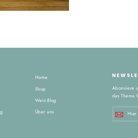
NEWSLE
Home
Abonniere u
Shop
das Thema 
g
Wein-Blog
HIER
ng
Über uns
E-
MAIL
EINTRAG