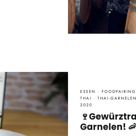
ESSEN
·
FOODPAIRIN
THAI
·
THAI-GARNELE
2020
🍷Gewürztra
Garnelen! 