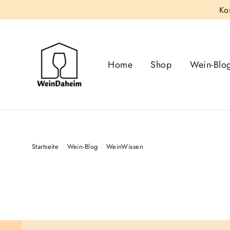
Direkt
Ko
zum
Inhalt
Home
Shop
Wein-Blo
Startseite
/
Wein-Blog
/
WeinWissen