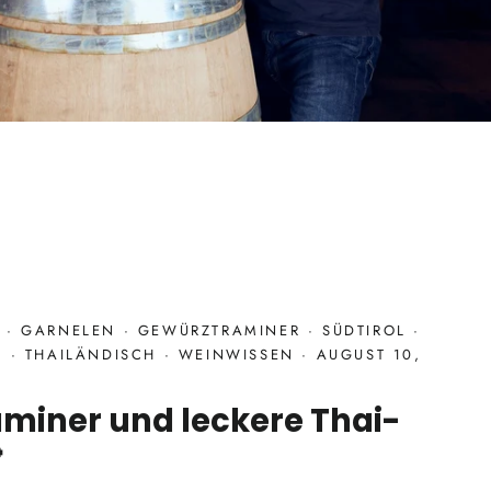
G
·
GARNELEN
·
GEWÜRZTRAMINER
·
SÜDTIROL
·
N
·
THAILÄNDISCH
·
WEINWISSEN
·
AUGUST 10,
miner und leckere Thai-
