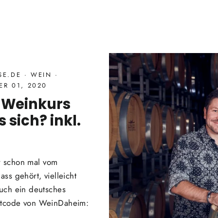
SSE.DE
·
WEIN
·
R 01, 2020
e Weinkurs
 sich? inkl.
hr schon mal vom
ss gehört, vielleicht
auch ein deutsches
attcode von WeinDaheim: