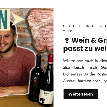
FISCH
·
FLEISCH
·
GR
2020
🍷 Wein & Gr
passt zu we
Wir zeigen euch in die
also Fleisch - Fisch - G
Eichenfass Da die Röst
Ausbau harmonieren, pa
Weiterlesen